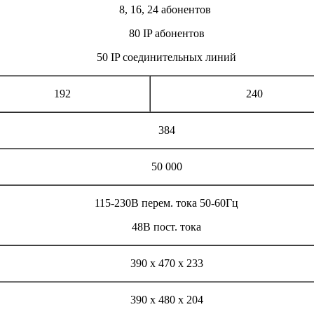
8, 16, 24 абонентов
80 IP абонентов
50 IP соединительных линий
192
240
384
50 000
115-230В перем. тока 50-60Гц
48В пост. тока
390 х 470 х 233
390 х 480 х 204