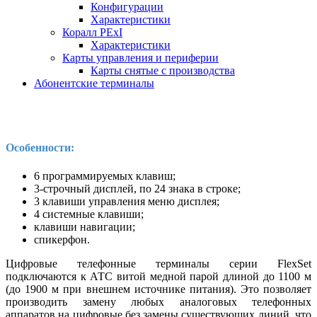
Конфигурации
Характеристики
Коралл PExI
Характеристики
Карты управления и периферии
Карты снятые с производства
Абонентские терминалы
Особенности:
6 программируемых клавиш;
3-строчный дисплей, по 24 знака в строке;
3 клавиши управления меню дисплея;
4 системные клавиши;
клавиши навигации;
спикерфон.
Цифровые телефонные терминалы серии FlexSet
подключаются к АТС витой медной парой длиной до 1100 м
(до 1900 м при внешнем источнике питания). Это позволяет
произ­водить замену любых аналоговых телефонных
аппаратов на цифровые без замены сущест­вующих линий, что