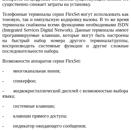
существенно снижает затраты на установку.
Телефонные терминалы серии FlexSet могут использовать как
тоновую, так и импульс­ную кодировку вызова. В то же время
терминалы снабжены всеми функциями необходи­мыми ISDN
(Integrated Services Digital Network). Данные терминалы имеют
программируе­мые клавиши, которые могут быть настроены
на быстрый набор номера другого терми­нала/группы,
воспроизводить системные функции и другие сложные
последовательности набора.
Возможности аппаратов серии FlexSet:
- многоканальная линия;
- спикерфон;
- жидкокристаллический дисплей с возможностью выбора
языка;
- системные клавиши;
- клавиши прямого доступа;
- индикатор ожидающего сообщения;