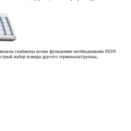
терминалы снабжены всеми функциями необходи­мыми ISDN
ыстрый набор номера другого терми­нала/группы,