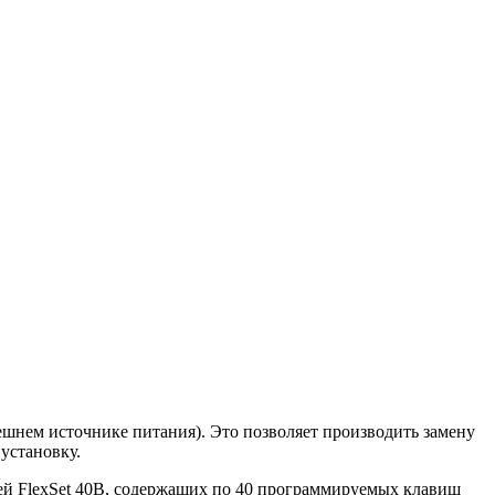
шнем источнике питания). Это позволяет произ­водить замену
установку.
й FlexSet 40B, содержащих по 40 программируемых клавиш