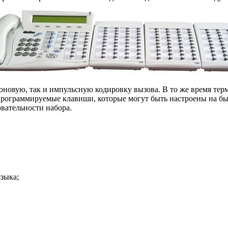
тоновую, так и импульс­ную кодировку вызова. В то же время 
т программируе­мые клавиши, которые могут быть настроены на б
вательности набора.
зыка;