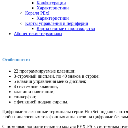
Конфигурации
Характеристики
Коралл PExI
Характеристики
Карты управления и периферии
Карты снятые с производства
Абонентские терминалы
Особенности:
22 программируемые клавиши;
3-строчный дисплей, по 40 знаков в строке;
5 клавиш управления меню дисплея;
4 системные клавиши;
клавиши навигации;
спикерфон;
c функцией подачи сирены.
Цифровые телефонные терминалы серии FlexSet подключаются к
любых аналоговых телефонных аппаратов на цифровые без заме
С помощью дополнительного модуля PEX-FS к системным теле